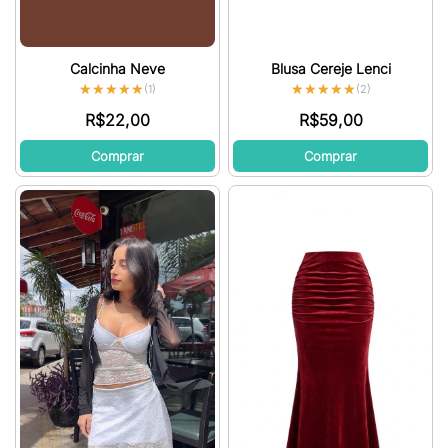
Calcinha Neve
Blusa Cereje Lenci
★★★★★
★★★★★
★★★★★
★★★★★
(1)
(2)
R$
22,00
R$
59,00
Comprar
Comprar