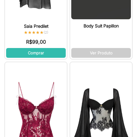
Body Suit Papillon
Saia Predilet
★★★★★
★★★★★
(2)
R$
99,00
Comprar
Ver Produto