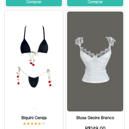
Comprar
Comprar
Biquini Cereja
Blusa Geoire Branco
★★★★★
★★★★★
(1)
R$
149,00