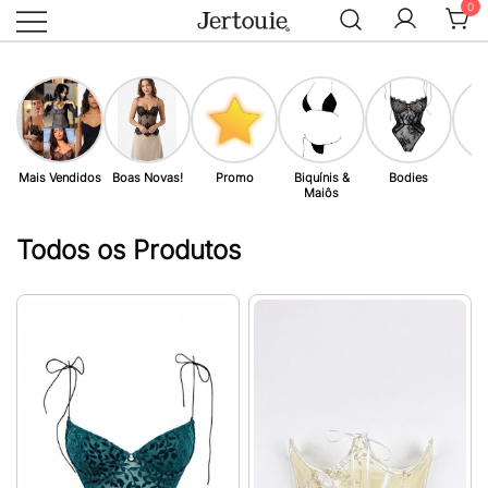
0
Loja de Roupas Femininas
Jertouie
Pular
para
conteúdo
Mais Vendidos
Boas Novas!
Promo
Biquínis &
Bodies
B
Maiôs
Todos os Produtos