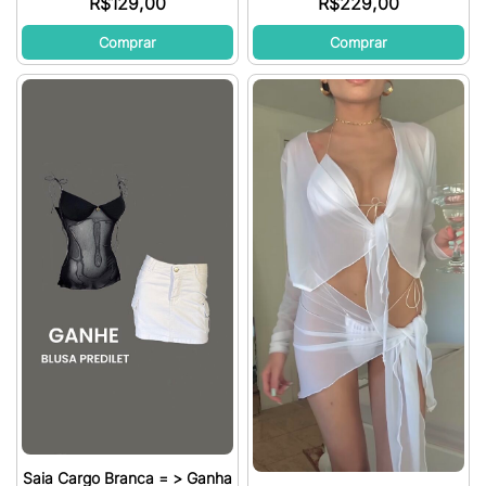
R$
129,00
R$
229,00
Comprar
Comprar
Saia Cargo Branca = > Ganha