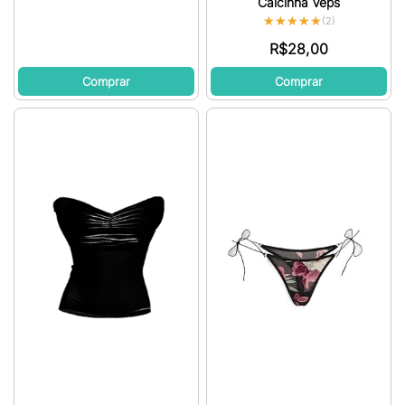
Calcinha Veps
★★★★★
★★★★★
(2)
R$
28,00
Comprar
Comprar