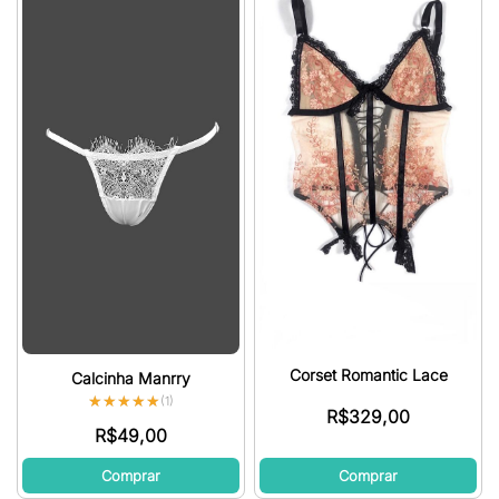
Corset Romantic Lace
Calcinha Manrry
★★★★★
★★★★★
(1)
R$
329,00
R$
49,00
Comprar
Comprar