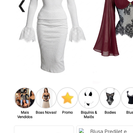
❮
Mais
Boas Novas!
Promo
Biquínis &
Bodies
Blu
Vendidos
Maiôs