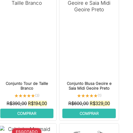
Conjunto Tour de Taille
Conjunto Blusa Geoire e
Branco
Saia Midi Geoire Preto
★★★★★
★★★★★
★★★★★
★★★★★
(3)
(1)
O
O
O
O
R$
390,00
R$
194,00
R$
600,00
R$
329,00
preço
preço
preço
preço
COMPRAR
COMPRAR
original
atual
original
atual
era:
é:
era:
é:
.
R$390,00.
R$194,00.
R$600,00.
R$329,00.
ESGOTADO