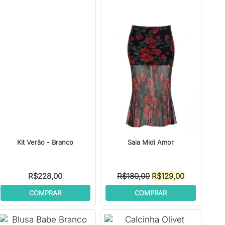
Kit Verão - Branco
Saia Midi Amor
O
O
R$
228,00
R$
180,00
R$
129,00
preço
preço
COMPRAR
COMPRAR
original
atual
era:
é:
R$180,00.
R$129,00.