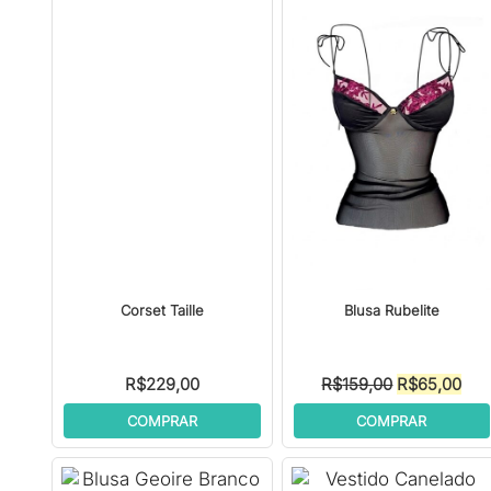
Corset Taille
Blusa Rubelite
O
O
R$
229,00
R$
159,00
R$
65,00
preço
pre
COMPRAR
COMPRAR
original
atua
era:
é:
R$159,00.
R$6