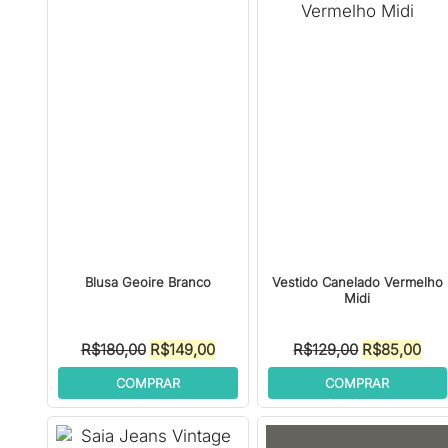
Blusa Geoire Branco
Vestido Canelado Vermelho
Midi
O
O
O
O
R$
180,00
R$
149,00
R$
129,00
R$
85,00
preço
preço
preço
pre
COMPRAR
COMPRAR
original
atual
original
atua
era:
é:
era:
é:
R$180,00.
R$149,00.
R$129,00.
R$8