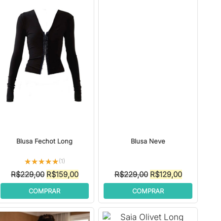
Blusa Fechot Long
Blusa Neve
★★★★★
★★★★★
(1)
O
O
O
O
R$
229,00
R$
159,00
R$
229,00
R$
129,00
preço
preço
preço
preço
COMPRAR
COMPRAR
original
atual
original
atual
era:
é:
era:
é:
00.
R$229,00.
R$159,00.
R$229,00.
R$129,00.