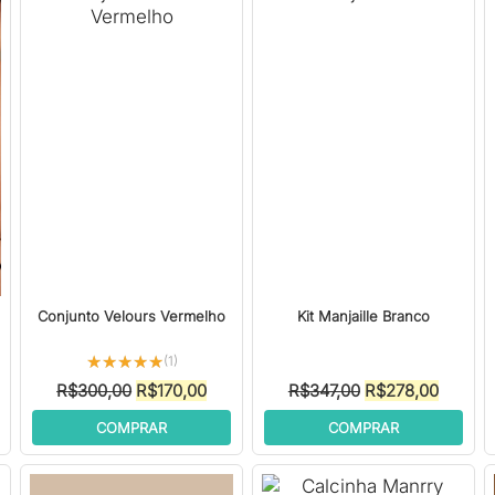
Conjunto Velours Vermelho
Kit Manjaille Branco
★★★★★
★★★★★
(1)
O
O
O
O
R$
300,00
R$
170,00
R$
347,00
R$
278,00
preço
preço
preço
preço
COMPRAR
COMPRAR
original
atual
original
atual
era:
é:
era:
é:
R$300,00.
R$170,00.
R$347,00.
R$278,