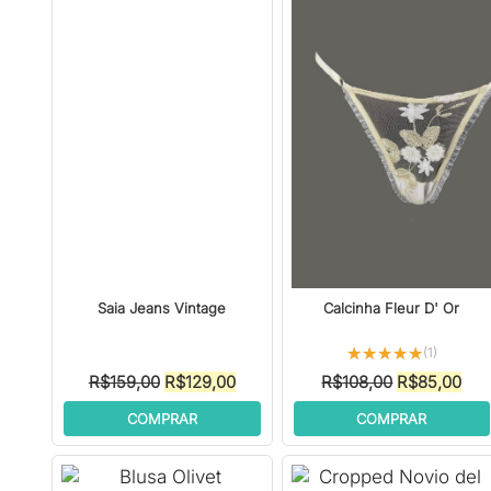
Saia Jeans Vintage
Calcinha Fleur D' Or
★★★★★
★★★★★
(1)
O
O
O
O
R$
159,00
R$
129,00
R$
108,00
R$
85,00
preço
preço
preço
pre
COMPRAR
COMPRAR
original
atual
original
atua
era:
é:
era:
é:
R$159,00.
R$129,00.
R$108,00.
R$8