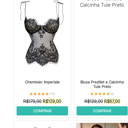
Chemisier Imperiale
Blusa Predilet e Calcinha
Tule Preto
★★★★★
★★★★★
★★★★★
★★★★★
(14)
(5)
O
O
O
O
R$
179,00
R$
129,00
R$
129,00
R$
67,00
preço
preço
preço
pre
COMPRAR
COMPRAR
original
atual
original
atua
era:
é:
era:
é:
R$179,00.
R$129,00.
R$129,00.
R$6