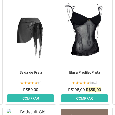
Saída de Praia
Blusa Predilet Preta
★★★★★
★★★★★
★★★★★
★★★★★
(1)
(104)
O
O
R$
59,00
R$
108,00
R$
59,00
ço
preço
preço
COMPRAR
COMPRAR
l
original
atual
era:
é:
5,00.
R$108,00.
R$59,00