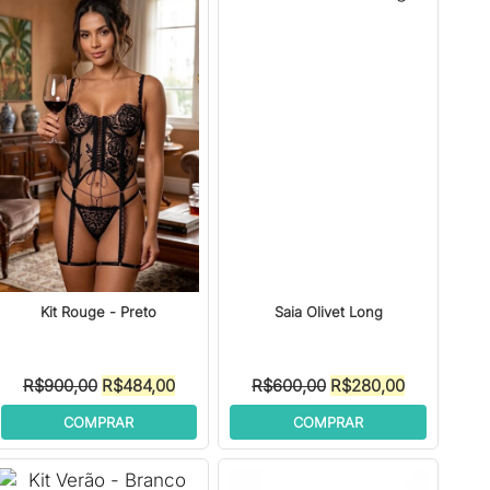
Kit Rouge - Preto
Saia Olivet Long
O
O
O
O
R$
900,00
R$
484,00
R$
600,00
R$
280,00
preço
preço
preço
preço
COMPRAR
COMPRAR
original
atual
original
atual
era:
é:
era:
é:
.
R$900,00.
R$484,00.
R$600,00.
R$280,00.