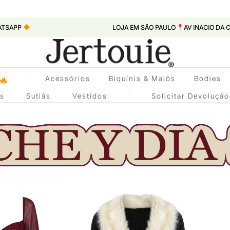
LOJA EM SÃO PAULO
AV INACIO DA CUNHA LEME, 447
Loja de Roupas Femininas
Acessórios
Biquínis & Maiôs
Bodies
Jertouie
as
Sutiãs
Vestidos
Solicitar Devolução