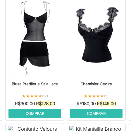
Blusa Predilet e Saia Lace
Chemisier Geoire
★★★★★
★★★★★
★★★★★
★★★★★
(17)
(7)
O
O
O
O
R$
300,00
R$
128,00
R$
180,00
R$
149,00
ço
preço
preço
preço
preço
COMPRAR
COMPRAR
l
original
atual
original
atual
era:
é:
era:
é:
7,00.
R$300,00.
R$128,00.
R$180,00.
R$149,