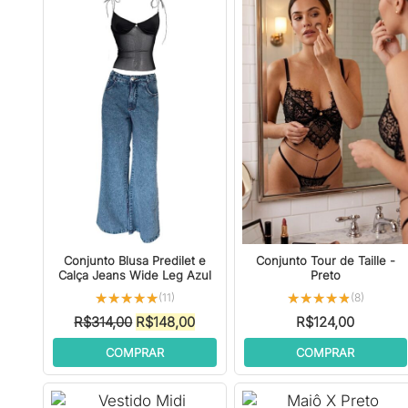
Conjunto Blusa Predilet e
Conjunto Tour de Taille -
Calça Jeans Wide Leg Azul
Preto
★★★★★
★★★★★
★★★★★
★★★★★
(11)
(8)
O
O
R$
314,00
R$
148,00
R$
124,00
preço
preço
COMPRAR
COMPRAR
original
atual
era:
é:
R$314,00.
R$148,00.