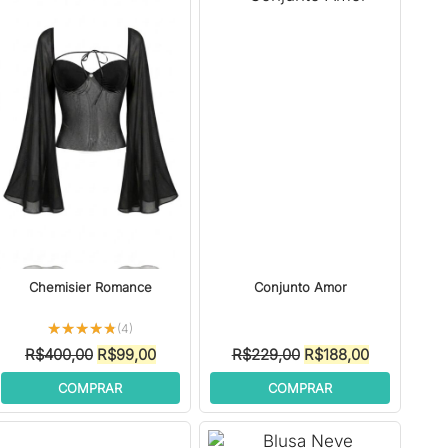
Chemisier Romance
Conjunto Amor
★★★★★
★★★★★
(4)
O
O
O
O
R$
400,00
R$
99,00
R$
229,00
R$
188,00
preço
preço
preço
preço
COMPRAR
COMPRAR
original
atual
original
atual
era:
é:
era:
é:
00.
R$400,00.
R$99,00.
R$229,00.
R$188,00.