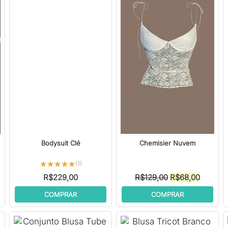
Bodysuit Clé
Chemisier Nuvem
★★★★★
★★★★★
(1)
O
O
R$
229,00
R$
129,00
R$
68,00
ço
preço
preço
COMPRAR
COMPRAR
l
original
atual
era:
é:
5,00.
R$129,00.
R$68,00