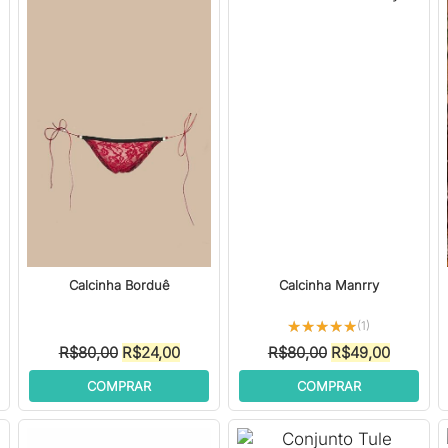
Calcinha Borduê
Calcinha Manrry
★★★★★
★★★★★
(1)
O
O
O
O
R$
80,00
R$
24,00
R$
80,00
R$
49,00
preço
preço
preço
preço
COMPRAR
COMPRAR
original
atual
original
atual
era:
é:
era:
é:
R$80,00.
R$24,00.
R$80,00.
R$49,00