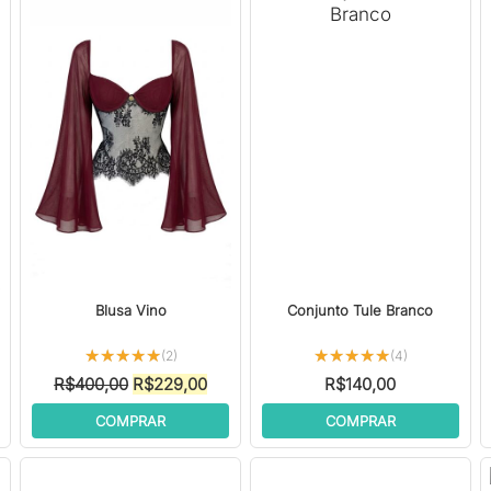
Blusa Vino
Conjunto Tule Branco
★★★★★
★★★★★
★★★★★
★★★★★
(2)
(4)
O
O
R$
400,00
R$
229,00
R$
140,00
ço
preço
preço
COMPRAR
COMPRAR
l
original
atual
era:
é:
5,00.
R$400,00.
R$229,00.