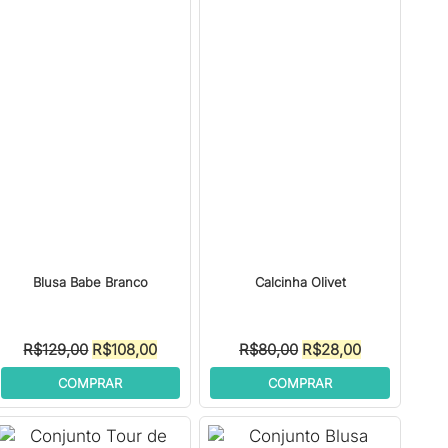
Blusa Babe Branco
Calcinha Olivet
O
O
O
O
R$
129,00
R$
108,00
R$
80,00
R$
28,00
preço
preço
preço
preço
COMPRAR
COMPRAR
original
atual
original
atual
era:
é:
era:
é:
.
R$129,00.
R$108,00.
R$80,00.
R$28,00.