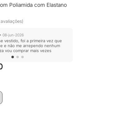
com Poliamida com Elastano
 avaliações)
• 08-jun-2026
e vestido, foi a primeira vez que
uie e não me arrependo nenhum
za vou comprar mais vezes
O
0
preço
atual
é:
0.
R$194,00.