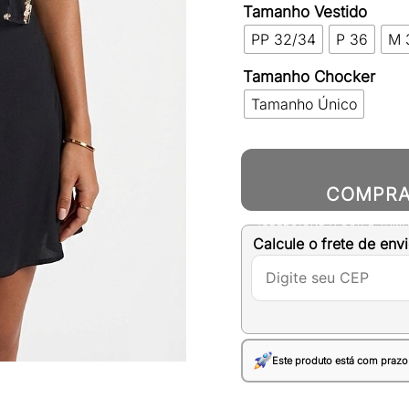
Tamanho Vestido
PP 32/34
P 36
M 
Tamanho Chocker
Tamanho Único
COMPR
(SELECIONE A COR E TAM
Calcule o frete de envi
Este produto está com prazo