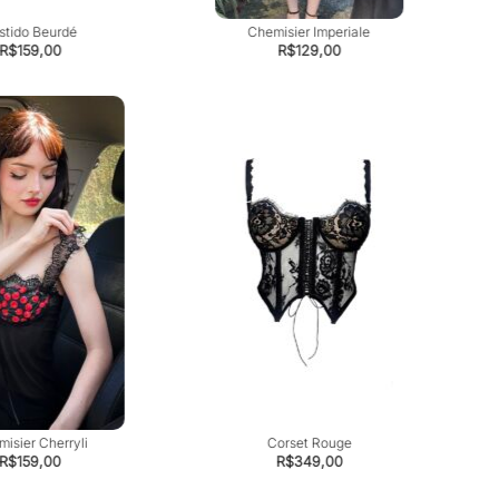
stido Beurdé
Chemisier Imperiale
R$
159,00
R$
129,00
isier Cherryli
Corset Rouge
R$
159,00
R$
349,00