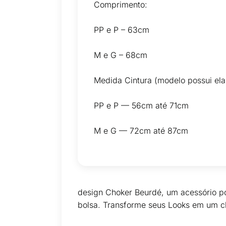
Comprimento:
PP e P – 63cm
M e G – 68cm
Medida Cintura (modelo possui ela
PP e P — 56cm até 71cm
M e G — 72cm até 87cm
design Choker Beurdé, um acessório p
bolsa. Transforme seus Looks em um c