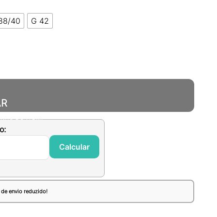
38/40
G 42
AR
ANHO DO ITEM)
o:
Calcular
 de envio reduzido!