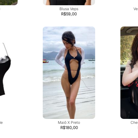
e
Blusa Veps
Ve
R$
59,00
le
Maiô X Preto
Chem
R$
180,00