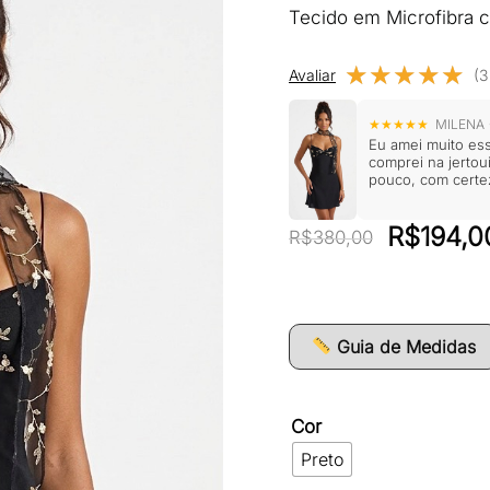
Tecido em Microfibra 
★★★★★
★★★★★
Avaliar
(3
★★★★★
MILENA 
Eu amei muito ess
comprei na jerto
pouco, com certe
O
R$
194,0
R$
380,00
preço
original
era:
Guia de Medidas
R$380,0
Cor
Preto