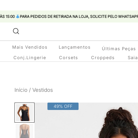
PARA PEDIDOS DE RETIRADA NA LOJA, SOLICITE PELO WHATSAPP
Pular
para
conteúdo
Mais Vendidos
Lançamentos
Últimas Peças
Conj.Lingerie
Corsets
Croppeds
Sai
Início
/
Vestidos
49% OFF