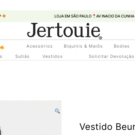
LOJA EM SÃO PAULO
AV INACIO DA CUNHA LEME, 44
Loja de Roupas Femininas
Acessórios
Biquínis & Maiôs
Bodies
Jertouie
as
Sutiãs
Vestidos
Solicitar Devolução
Vestido Beu