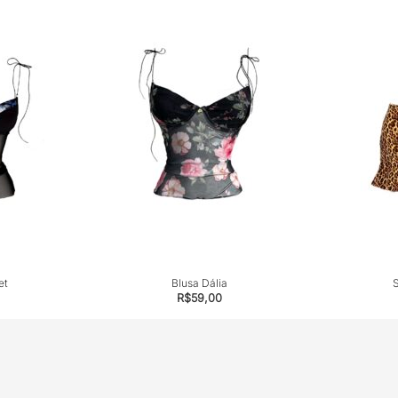
et
Blusa Dália
S
R$
59,00