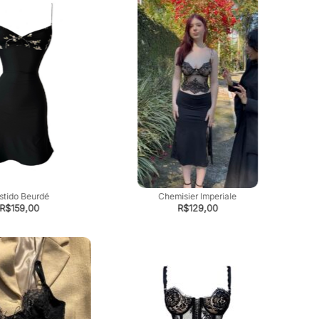
stido Beurdé
Chemisier Imperiale
R$
159,00
R$
129,00