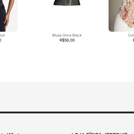
yli
Blusa Once Black
Cor
0
R$
59,00