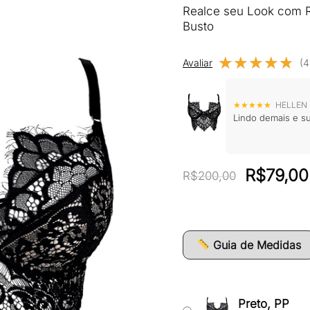
Realce seu Look com R
Busto
★★★★★
★★★★★
Avaliar
(4
★★★★★
HELLEN •
Lindo demais e s
O
R$
79,00
R$
200,00
preço
original
era:
Guia de Medidas
R$200,0
Preto, PP