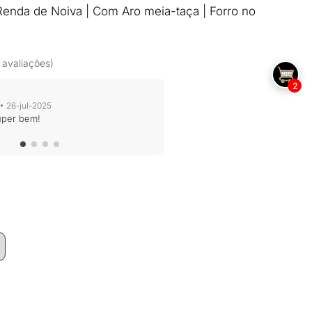
enda de Noiva | Com Aro meia-taça | Forro no
 avaliações)
2
 26-jul-2025
uper bem!
O
preço
atual
é:
0.
R$79,00.