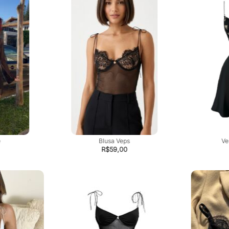
e
Blusa Veps
Ve
R$
59,00