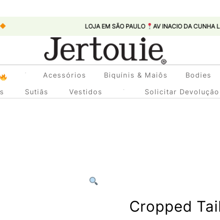
LOJA EM SÃO PAULO
AV INACIO DA CUNHA LEME, 447 -
Loja de Roupas Femininas
Acessórios
Biquínis & Maiôs
Bodies
Jertouie
as
Sutiãs
Vestidos
Solicitar Devolução
Cropped Tai