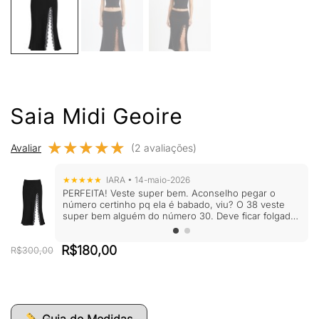
Saia Midi Geoire
★★★★★
★★★★★
Avaliar
(2 avaliações)
★★★★★
IARA • 14-maio-2026
PERFEITA! Veste super bem. Aconselho pegar o
número certinho pq ela é babado, viu? O 38 veste
super bem alguém do número 30. Deve ficar folgada
num 36. Eu amei amei amei
O
O
R$
180,00
R$
300,00
preço
preço
original
atual
era:
é:
R$300,00.
R$180,00.
Guia de Medidas