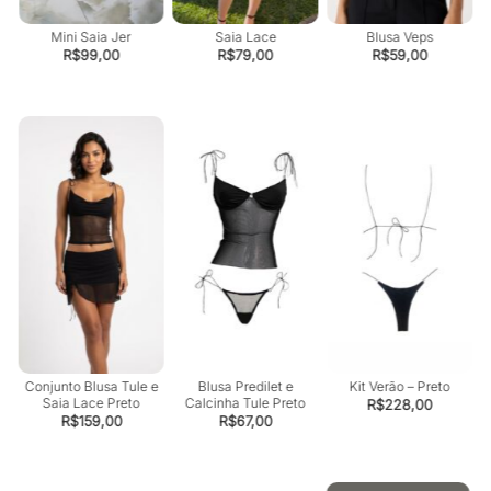
Mini Saia Jer
Saia Lace
Blusa Veps
R$
99,00
R$
79,00
R$
59,00
Conjunto Blusa Tule e
Blusa Predilet e
Kit Verão – Preto
Saia Lace Preto
Calcinha Tule Preto
R$
228,00
R$
159,00
R$
67,00