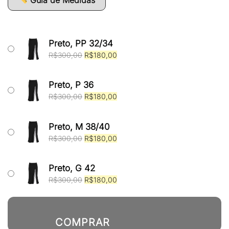
Preto, PP 32/34
O
O
R$
300,00
R$
180,00
preço
preço
original
atual
era:
é:
Preto, P 36
R$300,00.
R$180,00.
O
O
R$
300,00
R$
180,00
preço
preço
original
atual
era:
é:
Preto, M 38/40
R$300,00.
R$180,00.
O
O
R$
300,00
R$
180,00
preço
preço
original
atual
era:
é:
Preto, G 42
R$300,00.
R$180,00.
O
O
R$
300,00
R$
180,00
preço
preço
original
atual
era:
é:
R$300,00.
R$180,00.
COMPRAR