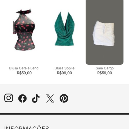
Blusa Cereje Lenci
Blusa Soplie
Saia Cargo
R$
59,00
R$
99,00
R$
59,00
INFORMAÇÕES