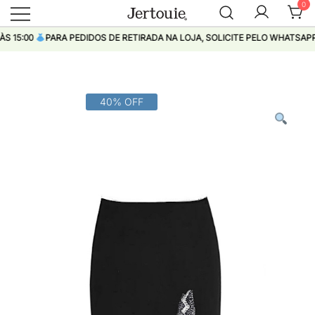
0
Loja de Roupas Femininas
Jertouie
5:00
PARA PEDIDOS DE RETIRADA NA LOJA, SOLICITE PELO WHATSAPP
Pular
40% OFF
para
conteúdo