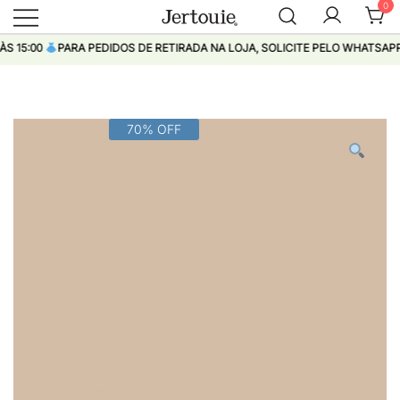
0
Loja de Roupas Femininas
Jertouie
15:00
PARA PEDIDOS DE RETIRADA NA LOJA, SOLICITE PELO WHATSAPP
Pular
70% OFF
para
conteúdo