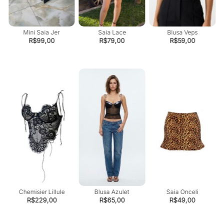
Mini Saia Jer
Saia Lace
Blusa Veps
R$
99,00
R$
79,00
R$
59,00
l
Chemisier Lillule
Blusa Azulet
Saia Onceli
R$
229,00
R$
65,00
R$
49,00