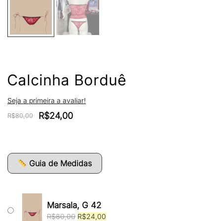
Calcinha Borduê
Seja a primeira a avaliar!
O
O
R$
24,00
R$
80,00
preço
preço
original
atual
era:
é:
R$80,00.
R$24,00.
Guia de Medidas
Marsala, G 42
O
O
R$
80,00
R$
24,00