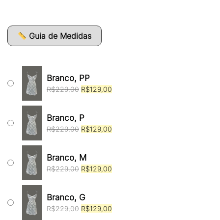
original
atual
era:
é:
R$229,00.
R$129,00.
Guia de Medidas
Branco, PP
O
O
R$
229,00
R$
129,00
preço
preço
original
atual
era:
é:
Branco, P
R$229,00.
R$129,00.
O
O
R$
229,00
R$
129,00
preço
preço
original
atual
era:
é:
Branco, M
R$229,00.
R$129,00.
O
O
R$
229,00
R$
129,00
preço
preço
original
atual
era:
é:
Branco, G
R$229,00.
R$129,00.
O
O
R$
229,00
R$
129,00
preço
preço