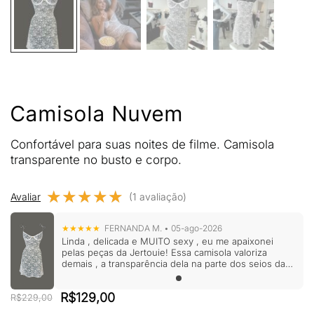
Camisola Nuvem
Confortável para suas noites de filme. Camisola
transparente no busto e corpo.
★★★★★
★★★★★
Avaliar
(1 avaliação)
★★★★★
FERNANDA M. • 05-ago-2026
Linda , delicada e MUITO sexy , eu me apaixonei
pelas peças da Jertouie! Essa camisola valoriza
demais , a transparência dela na parte dos seios da
todo o charme , o material é muito bom .
O
O
R$
129,00
R$
229,00
preço
preço