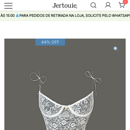
0
Loja de Roupas Femininas
Jertouie
5:00
PARA PEDIDOS DE RETIRADA NA LOJA, SOLICITE PELO WHATSAPP
Pular
44% OFF
para
conteúdo