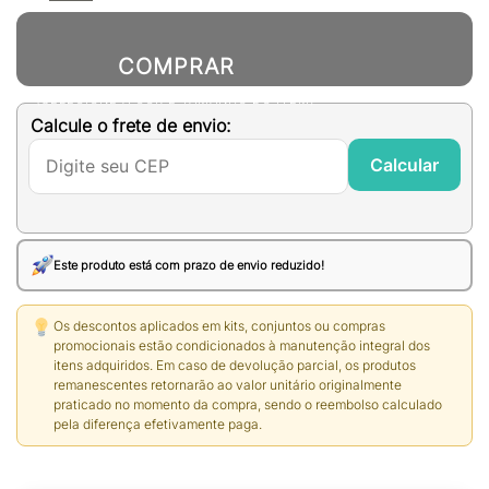
original
atual
era:
é:
R$229,00.
R$129,00.
COMPRAR
(SELECIONE A COR E TAMANHO DO ITEM)
Calcule o frete de envio:
Calcular
Este produto está com prazo de envio reduzido!
Os descontos aplicados em kits, conjuntos ou compras
promocionais estão condicionados à manutenção integral dos
itens adquiridos. Em caso de devolução parcial, os produtos
remanescentes retornarão ao valor unitário originalmente
praticado no momento da compra, sendo o reembolso calculado
pela diferença efetivamente paga.