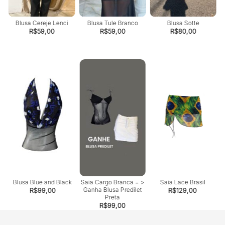
Blusa Cereje Lenci
Blusa Tule Branco
Blusa Sotte
R$
59,00
R$
59,00
R$
80,00
C
di
Blusa Blue and Black
Saia Cargo Branca = >
Saia Lace Brasil
Ganha Blusa Predilet
R$
99,00
R$
129,00
Preta
R$
99,00