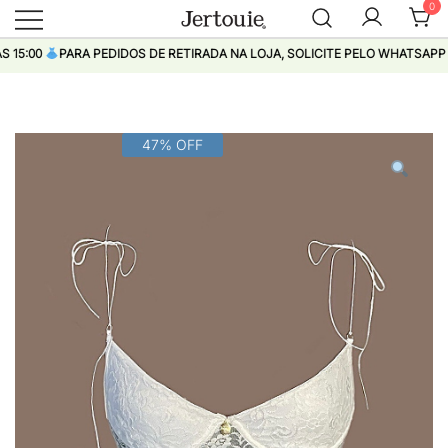
0
Loja de Roupas Femininas
Jertouie
:00
PARA PEDIDOS DE RETIRADA NA LOJA, SOLICITE PELO WHATSAPP
Pular
47% OFF
para
conteúdo