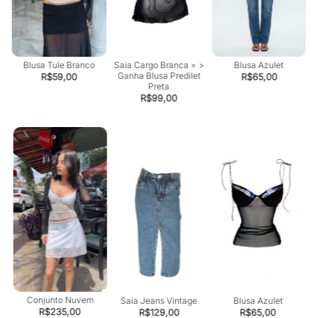
Blusa Tule Branco
Saia Cargo Branca = >
Blusa Azulet
Ganha Blusa Predilet
R$
59,00
R$
65,00
Preta
R$
99,00
Conjunto Nuvem
Saia Jeans Vintage
Blusa Azulet
C
R$
235,00
R$
129,00
R$
65,00