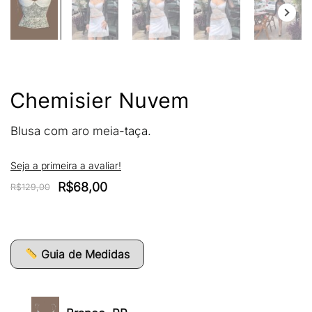
Chemisier Nuvem
Blusa com aro meia-taça.
Seja a primeira a avaliar!
O
O
R$
68,00
R$
129,00
preço
preço
original
atual
era:
é:
R$129,00.
R$68,00.
Guia de Medidas