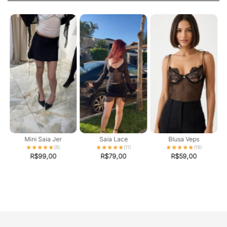
a
Mini Saia Jer
Saia Lace
Blusa Veps
★★★★★
★★★★★
★★★★★
★★★★★
★★★★★
★★★★★
(8)
(11)
(18)
R$
99,00
R$
79,00
R$
59,00