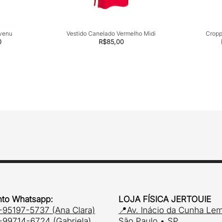
venu
Vestido Canelado Vermelho Midi
Cropp
0
R$
85,00
to Whatsapp:
LOJA FÍSICA JERTOUIE
-95197-5737 (Ana Clara)
📍Av. Inácio da Cunha Le
-99714-6724 (Gabriela)
São Paulo • SP