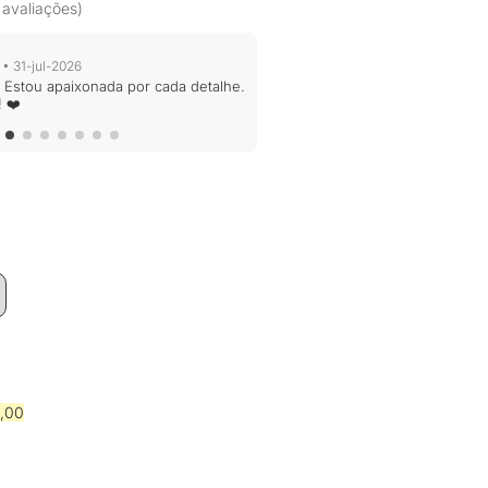
 avaliações)
 31-jul-2026
! Estou apaixonada por cada detalhe.
 ❤️
O
preço
atual
é:
0.
R$99,00.
O
,00
o
preço
al
atual
é: