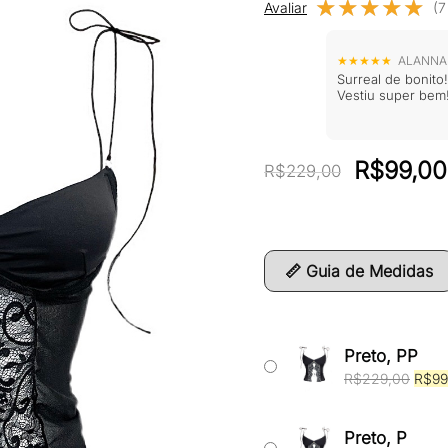
★★★★★
★★★★★
Avaliar
(7
★★★★★
ALANNA •
Surreal de bonito
Vestiu super bem!
O
R$
99,00
R$
229,00
preço
original
era:
📏 Guia de Medidas
R$229,0
Preto, PP
O
R$
229,00
R$
99
preç
origin
era:
Preto, P