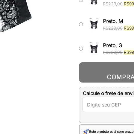
R$22
O
R$
229,00
R$
99
preç
origin
era:
Preto, M
R$22
O
R$
229,00
R$
99
preç
origin
era:
Preto, G
R$22
O
R$
229,00
R$
99
preç
origin
era:
R$22
COMPR
(SELECIONE A COR E TAM
Calcule o frete de envi
Este produto está com prazo