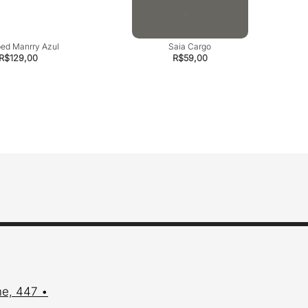
ed Manrry Azul
Saia Cargo
R$
129,00
R$
59,00
me, 447 •