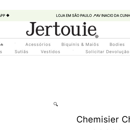
LOJA EM SÃO PAULO 📍AV INACIO DA CUNHA LEME, 447
Loja de Roupas Femininas
🔥
Acessórios
Biquínis & Maiôs
Bodies
Jertouie
as
Sutiãs
Vestidos
Solicitar Devolução
🔍
Chemisier C