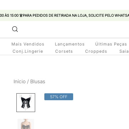
:00 👗PARA PEDIDOS DE RETIRADA NA LOJA, SOLICITE PELO WHATSAPP 🔶
Pular
para
conteúdo
Mais Vendidos
Lançamentos
Últimas Peças 
Conj.Lingerie
Corsets
Croppeds
Sai
Início
/
Blusas
57% OFF