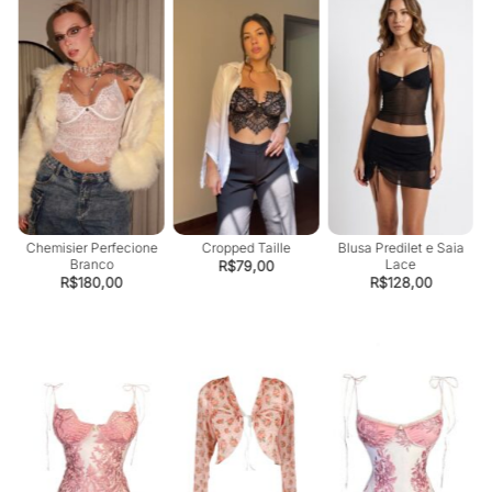
Chemisier Perfecione
Cropped Taille
Blusa Predilet e Saia
Branco
Lace
R$
79,00
R$
180,00
R$
128,00