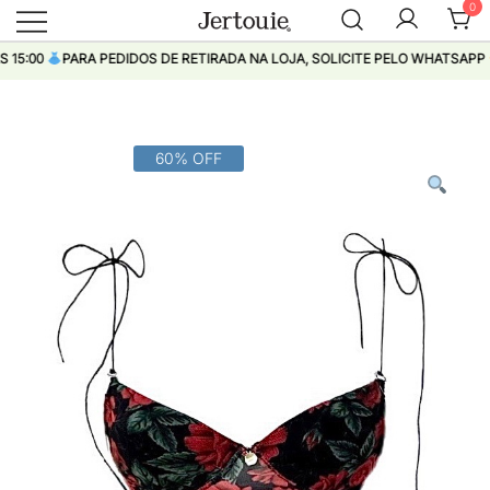
0
Loja de Roupas Femininas
Jertouie
:00
PARA PEDIDOS DE RETIRADA NA LOJA, SOLICITE PELO WHATSAPP
Pular
60% OFF
para
conteúdo