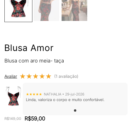
Blusa Amor
Blusa com aro meia- taça
★★★★★
★★★★★
Avaliar
(1 avaliação)
★★★★★
NATHALIA • 29-jul-2026
Linda, valoriza o corpo e muito confortável.
O
O
R$
59,00
R$
149,00
preço
preço
original
atual