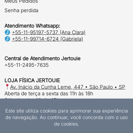
Meus Pedidos
Senha perdida
Atendimento Whatsapp:
+55-11-95197-5737 (Ana Clara)
+55-11-99714-6724 (Gabriela)
Central de Atendimento Jertouie
+55-11-2495-7635
LOJA FÍSICA JERTOUIE
Av. Inácio da Cunha Leme, 447 • São Paulo • SP
Aberta de terça a sexta das 11h às 18h
Sábados das 11h às 15h.
© 2026 | Jertouie Ltda
CNPJ 37.915.853/0001-63
Designs Exclusivos Jertouie