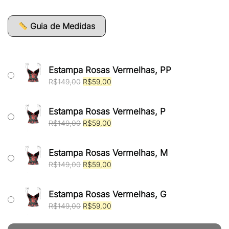
era:
é:
R$149,00.
R$59,00.
Guia de Medidas
Estampa Rosas Vermelhas, PP
O
O
R$
149,00
R$
59,00
preço
preço
original
atual
era:
é:
Estampa Rosas Vermelhas, P
R$149,00.
R$59,00.
O
O
R$
149,00
R$
59,00
preço
preço
original
atual
era:
é:
Estampa Rosas Vermelhas, M
R$149,00.
R$59,00.
O
O
R$
149,00
R$
59,00
preço
preço
original
atual
era:
é:
Estampa Rosas Vermelhas, G
R$149,00.
R$59,00.
O
O
R$
149,00
R$
59,00
preço
preço
original
atual