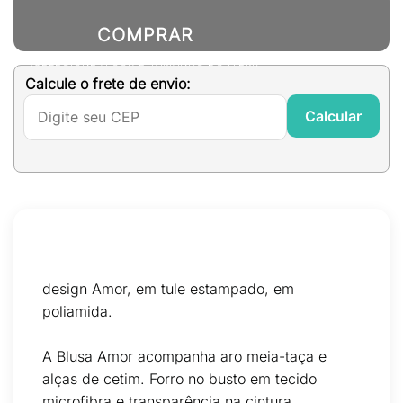
era:
é:
R$149,00.
R$59,00.
COMPRAR
(SELECIONE A COR E TAMANHO DO ITEM)
Calcule o frete de envio:
Calcular
design Amor, em tule estampado, em
poliamida.
A Blusa Amor acompanha aro meia-taça e
alças de cetim. Forro no busto em tecido
microfibra e transparência na cintura.