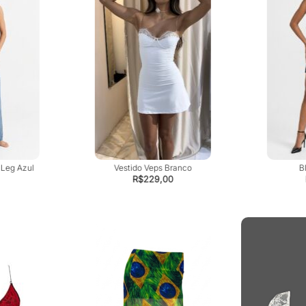
 Leg Azul
Vestido Veps Branco
B
R$
229,00