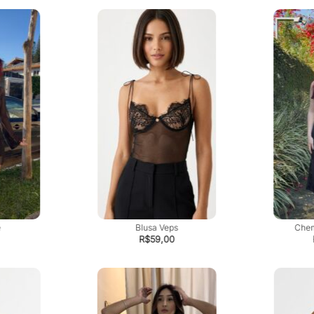
e
Blusa Veps
Chem
R$
59,00