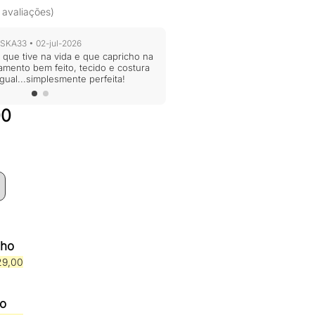
 avaliações)
KA33 • 02-jul-2026
a que tive na vida e que capricho na
mento bem feito, tecido e costura
gual...simplesmente perfeita!
O
00
preço
atual
é:
0.
R$229,00.
nho
O
29,00
o
preço
nal
atual
é:
ho
0,00.
R$229,00.