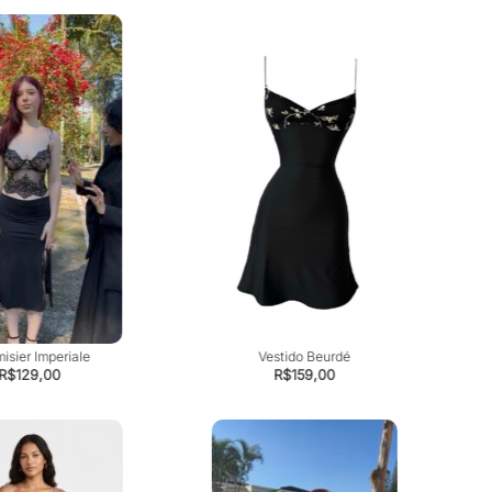
isier Imperiale
Vestido Beurdé
R$
129,00
R$
159,00