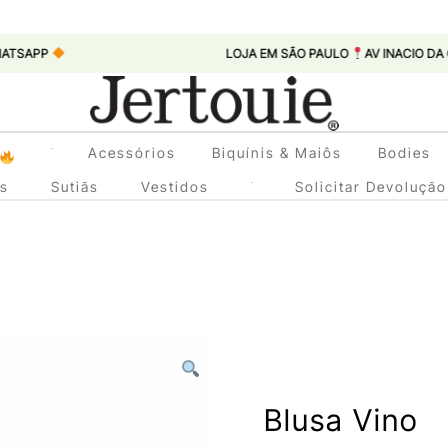
LOJA EM SÃO PAULO
AV INACIO DA CUNHA LE
Loja de Roupas Femininas
Acessórios
Biquínis & Maiôs
Bodies
Jertouie
as
Sutiãs
Vestidos
Solicitar Devolução
Blusa Vino