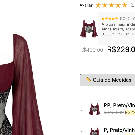
★★★★★
★★★★★
Avaliar
(2
★★★★★
DOROJYS
A blusa mais lind
embalagem, acaba
resistentes, sem i
O
R$
229,
R$
400,00
preço
original
era:
Guia de Medidas
R$400,0
PP, Preto/Vi
O
R$
400,00
R$
2
preç
origi
era:
P, Preto/Vin
R$40