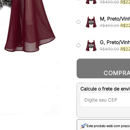
O
R$
400,00
R$
2
preç
origi
era:
M, Preto/Vin
R$40
O
R$
400,00
R$
2
preç
origi
era:
G, Preto/Vin
R$40
O
R$
400,00
R$
2
preç
origi
era:
R$40
COMPR
(SELECIONE A COR E TAM
Calcule o frete de envi
Este produto está com prazo