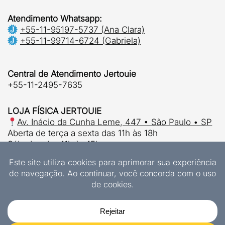
Atendimento Whatsapp:
+55-11-95197-5737 (Ana Clara)
+55-11-99714-6724 (Gabriela)
Central de Atendimento Jertouie
+55-11-2495-7635
LOJA FÍSICA JERTOUIE
Av. Inácio da Cunha Leme, 447 • São Paulo • SP
Aberta de terça a sexta das 11h às 18h
Sábados das 11h às 15h.
© 2026 | Jertouie Ltda
CNPJ 37.915.853/0001-63
Designs Exclusivos Jertouie
JERTOUIE LTDA