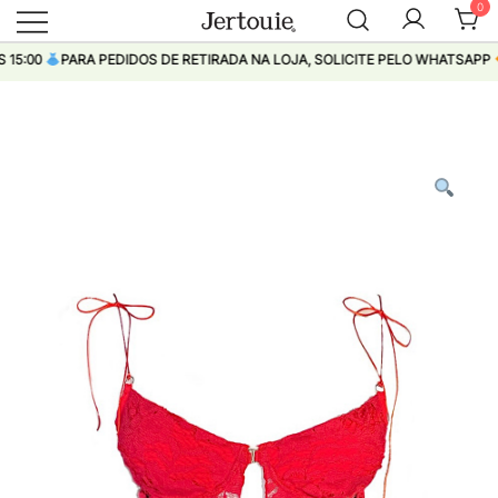
0
Loja de Roupas Femininas
Jertouie
00
PARA PEDIDOS DE RETIRADA NA LOJA, SOLICITE PELO WHATSAPP
Pular
para
conteúdo