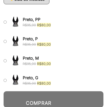
Preto, PP
O
O
R$
95,00
R$
80,00
preço
preço
original
atual
era:
é:
Preto, P
R$95,00.
R$80,00.
O
O
R$
95,00
R$
80,00
preço
preço
original
atual
era:
é:
Preto, M
R$95,00.
R$80,00.
O
O
R$
95,00
R$
80,00
preço
preço
original
atual
era:
é:
Preto, G
R$95,00.
R$80,00.
O
O
R$
95,00
R$
80,00
preço
preço
original
atual
era:
é:
R$95,00.
R$80,00.
COMPRAR