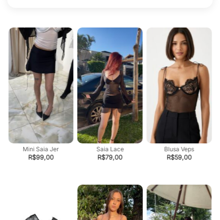
Mini Saia Jer
Saia Lace
Blusa Veps
R$
99,00
R$
79,00
R$
59,00