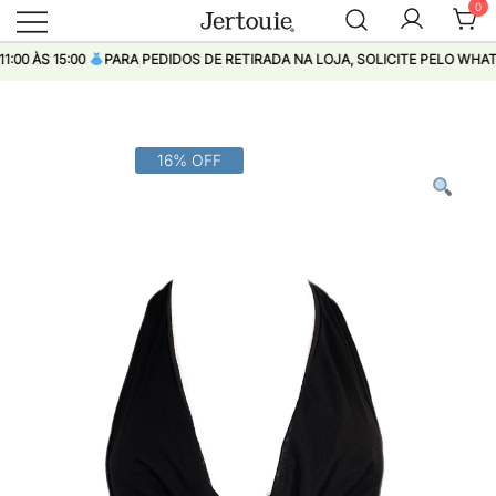
0
Loja de Roupas Femininas
Jertouie
 ÀS 15:00
PARA PEDIDOS DE RETIRADA NA LOJA, SOLICITE PELO WHATSA
Pular
16% OFF
para
conteúdo