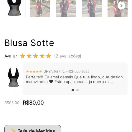
Blusa Sotte
★★★★★
★★★★★
Avaliar
(2 avaliações)
★★★★★
JHENIFER N. • 03-out-2025
Perfeita!!! Eu amei demais Que tule lindo, que design
maravilhoso
Estou apaixonada, já quero mais
O
O
R$
80,00
R$
95,00
preço
preço
original
atual
era:
é:
R$95,00.
R$80,00.
Guia de Medidas