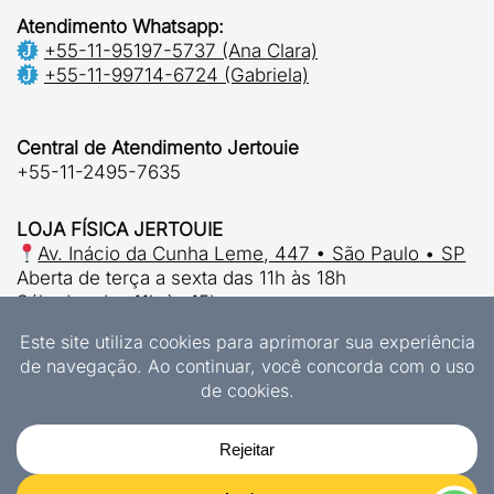
Atendimento Whatsapp:
+55-11-95197-5737 (Ana Clara)
+55-11-99714-6724 (Gabriela)
Central de Atendimento Jertouie
+55-11-2495-7635
LOJA FÍSICA JERTOUIE
Av. Inácio da Cunha Leme, 447 • São Paulo • SP
Aberta de terça a sexta das 11h às 18h
Sábados das 11h às 15h.
© 2026 | Jertouie Ltda
CNPJ 37.915.853/0001-63
Designs Exclusivos Jertouie
JERTOUIE LTDA
447 Inacio da Cunha Leme Ave., Interlagos, Sao