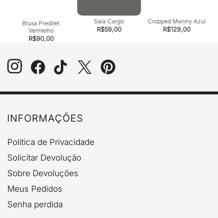
eg
Saia Cargo
Cropped Manrry Azul
Blusa Predilet
R$
59,00
R$
129,00
Vermelho
R$
90,00
INFORMAÇÕES
Política de Privacidade
Solicitar Devolução
Sobre Devoluções
Meus Pedidos
Senha perdida