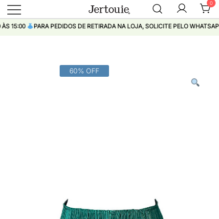
0
Loja de Roupas Femininas
Jertouie
15:00
PARA PEDIDOS DE RETIRADA NA LOJA, SOLICITE PELO WHATSAPP
Pular
60% OFF
para
conteúdo