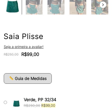
Saia Plisse
Seja a primeira a avaliar!
O
O
R$
99,00
R$
250,00
preço
preço
original
atual
era:
é:
R$250,00.
R$99,00.
Guia de Medidas
Verde, PP 32/34
O
O
R$
250,00
R$
99,00
preço
preço