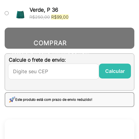
original
atual
era:
é:
Verde, P 36
R$250,00.
R$99,00.
O
O
R$
250,00
R$
99,00
preço
preço
original
atual
era:
é:
R$250,00.
R$99,00.
COMPRAR
(SELECIONE A COR E TAMANHO DO ITEM)
Calcule o frete de envio:
Calcular
Este produto está com prazo de envio reduzido!