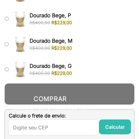
preço
preço
original
atual
era:
é:
Dourado Bege, P
R$400,00.
R$229,00.
O
O
R$
400,00
R$
229,00
preço
preço
original
atual
era:
é:
Dourado Bege, M
R$400,00.
R$229,00.
O
O
R$
400,00
R$
229,00
preço
preço
original
atual
era:
é:
Dourado Bege, G
R$400,00.
R$229,00.
O
O
R$
400,00
R$
229,00
preço
preço
original
atual
era:
é:
R$400,00.
R$229,00.
COMPRAR
(SELECIONE A COR E TAMANHO DO ITEM)
Calcule o frete de envio:
Calcular