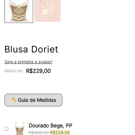
Blusa Doriet
Seja a primeira a avaliar!
O
O
R$
229,00
R$
400,00
preço
preço
original
atual
era:
é:
R$400,00.
R$229,00.
Guia de Medidas
Dourado Bege, PP
O
O
R$
400,00
R$
229,00