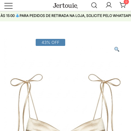
0
Loja de Roupas Femininas
Jertouie
5:00
PARA PEDIDOS DE RETIRADA NA LOJA, SOLICITE PELO WHATSAPP
Pular
43% OFF
para
conteúdo