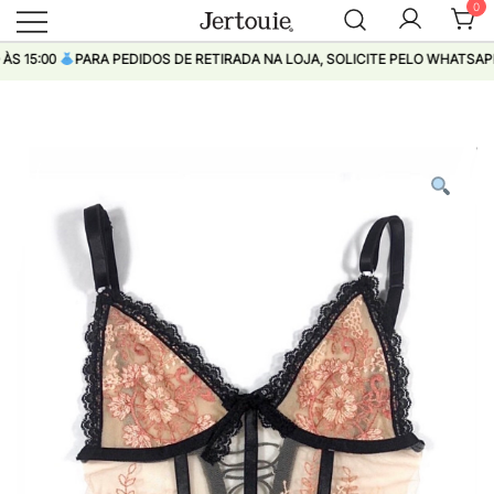
0
Loja de Roupas Femininas
Jertouie
15:00
PARA PEDIDOS DE RETIRADA NA LOJA, SOLICITE PELO WHATSAPP
Pular
para
conteúdo