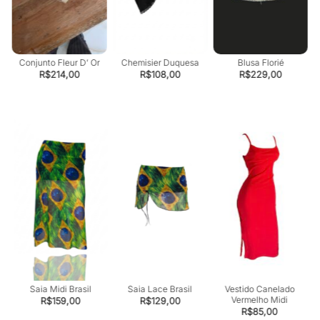
Conjunto Fleur D’ Or
Chemisier Duquesa
Blusa Florié
R$
214,00
R$
108,00
R$
229,00
Saia Midi Brasil
Saia Lace Brasil
Vestido Canelado
Vermelho Midi
R$
159,00
R$
129,00
R$
85,00