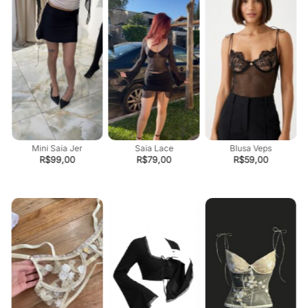
Mini Saia Jer
Saia Lace
Blusa Veps
R$
99,00
R$
79,00
R$
59,00