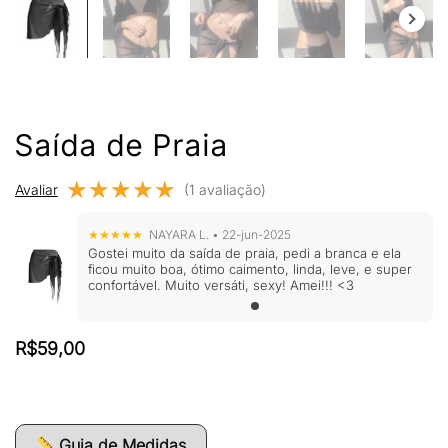
Saída de Praia
★★★★★
★★★★★
Avaliar
(1 avaliação)
★★★★★
NAYARA L. • 22-jun-2025
Gostei muito da saída de praia, pedi a branca e ela
ficou muito boa, ótimo caimento, linda, leve, e super
confortável. Muito versáti, sexy! Amei!!! <3
R$
59,00
Guia de Medidas