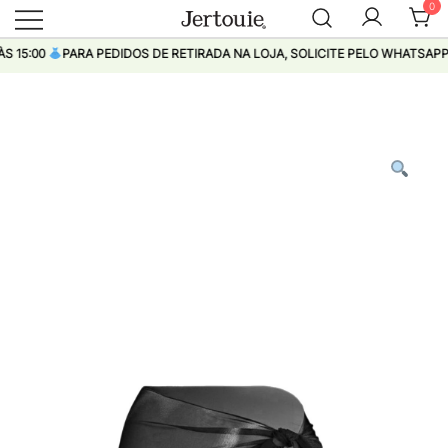
0
Loja de Roupas Femininas
Jertouie
5:00
PARA PEDIDOS DE RETIRADA NA LOJA, SOLICITE PELO WHATSAPP
Pular
para
conteúdo