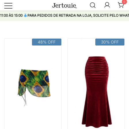
0
Loja de Roupas Femininas
Jertouie
S 15:00
PARA PEDIDOS DE RETIRADA NA LOJA, SOLICITE PELO WHATSAPP
Pular
48% OFF
30% OFF
para
conteúdo