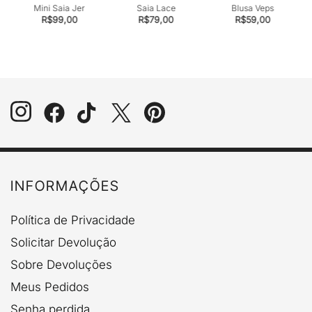
do
do
Mini Saia Jer
Saia Lace
Blusa Veps
produto
produto
R$
99,00
R$
79,00
R$
59,00
INFORMAÇÕES
Política de Privacidade
Solicitar Devolução
Sobre Devoluções
Meus Pedidos
Senha perdida