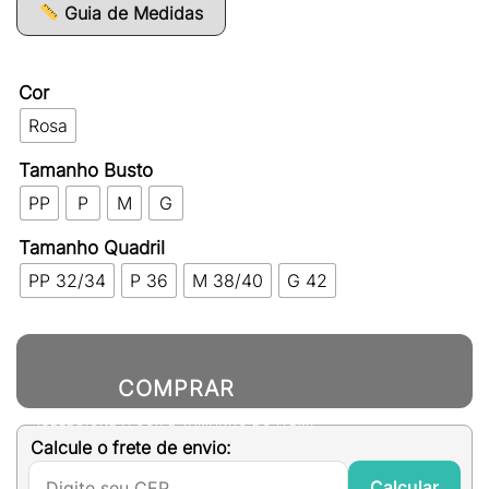
R$309,00.
R$194,00.
Guia de Medidas
Cor
Rosa
Tamanho Busto
PP
P
M
G
Tamanho Quadril
PP 32/34
P 36
M 38/40
G 42
COMPRAR
(SELECIONE A COR E TAMANHO DO ITEM)
Calcule o frete de envio:
Calcular