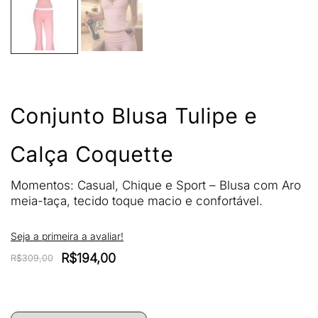
Conjunto Blusa Tulipe e
Calça Coquette
Momentos: Casual, Chique e Sport – Blusa com Aro
meia-taça, tecido toque macio e confortável.
Seja a primeira a avaliar!
O
O
R$
194,00
R$
309,00
preço
preço
original
atual
era:
é: