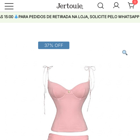
0
Loja de Roupas Femininas
Jertouie
:00
PARA PEDIDOS DE RETIRADA NA LOJA, SOLICITE PELO WHATSAPP
Pular
37% OFF
para
conteúdo