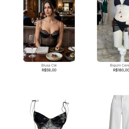
Blusa Clé
Biquini Cer
R$
59,00
R$
180,0