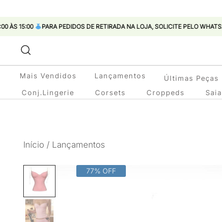
:00
PARA PEDIDOS DE RETIRADA NA LOJA, SOLICITE PELO WHATSAPP
Pular
para
conteúdo
Mais Vendidos
Lançamentos
Últimas Peças
Conj.Lingerie
Corsets
Croppeds
Sai
Início
/
Lançamentos
77% OFF