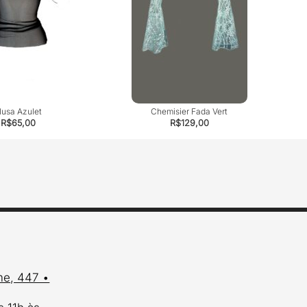
lusa Azulet
Chemisier Fada Vert
R$
65,00
R$
129,00
me, 447 •