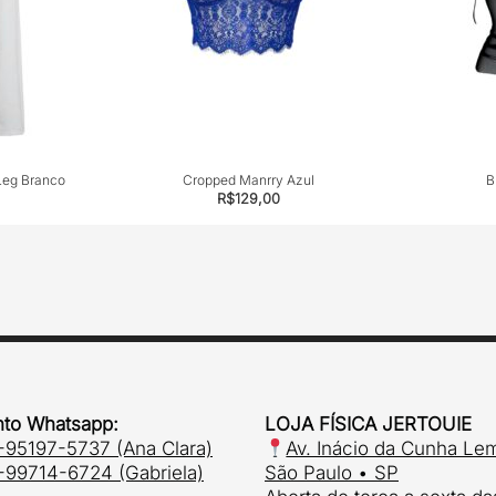
Leg Branco
Cropped Manrry Azul
B
R$
129,00
to Whatsapp:
LOJA FÍSICA JERTOUIE
-95197-5737 (Ana Clara)
Av. Inácio da Cunha Le
-99714-6724 (Gabriela)
São Paulo • SP