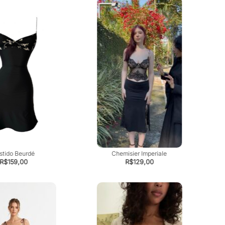
stido Beurdé
Chemisier Imperiale
R$
159,00
R$
129,00