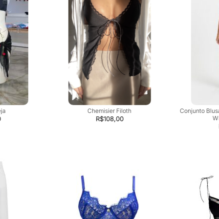
eja
Chemisier Filoth
Conjunto Blus
Wi
0
R$
108,00