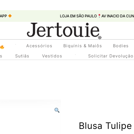
LOJA EM SÃO PAULO
AV INACIO DA CUNHA LEME,
Loja de Roupas Femininas
Acessórios
Biquínis & Maiôs
Bodies
Jertouie
as
Sutiãs
Vestidos
Solicitar Devolução
Blusa Tulipe