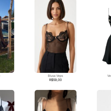
e
Blusa Veps
Ve
R$
59,00