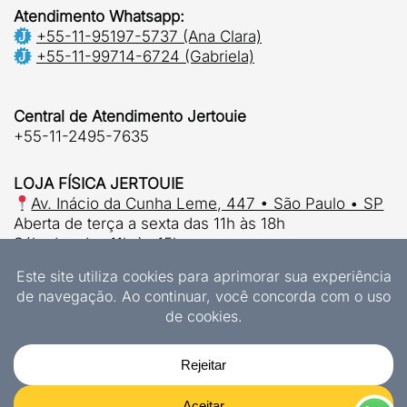
Atendimento Whatsapp:
+55-11-95197-5737 (Ana Clara)
+55-11-99714-6724 (Gabriela)
Central de Atendimento Jertouie
+55-11-2495-7635
LOJA FÍSICA JERTOUIE
Av. Inácio da Cunha Leme, 447 • São Paulo • SP
Aberta de terça a sexta das 11h às 18h
Sábados das 11h às 15h.
© 2026 | Jertouie Ltda
CNPJ 37.915.853/0001-63
Designs Exclusivos Jertouie
JERTOUIE LTDA
447 Inacio da Cunha Leme Ave., Interlagos, Sao