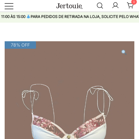
0
Loja de Roupas Femininas
Jertouie
0 ÀS 15:00
PARA PEDIDOS DE RETIRADA NA LOJA, SOLICITE PELO WHATS
Pular
78% OFF
para
conteúdo