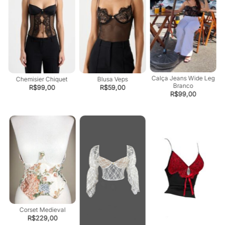
Calça Jeans Wide Leg
et
Chemisier Chiquet
Blusa Veps
Branco
R$
99,00
R$
59,00
R$
99,00
Corset Medieval
R$
229,00