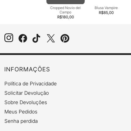
Cropped Novio del
Blusa Vampire
C
Campo
R$
85,00
R$
180,00
INFORMAÇÕES
Política de Privacidade
Solicitar Devolução
Sobre Devoluções
Meus Pedidos
Senha perdida