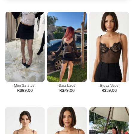
Mini Saia Jer
Saia Lace
Blusa Veps
R$
99,00
R$
79,00
R$
59,00