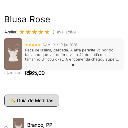
Blusa Rose
★★★★★
★★★★★
Avaliar
(1 avaliação)
★★★★★
CAMILY • 10-jul-2026
Peça belíssima, delicada. A alça permite vc por do
tamanho que vc preferir, visto 42 de sutiã e o
tamanho G ficou okay. A encomenda chegou super
cheirosa numa caixinha
O
O
R$
65,00
R$
300,00
preço
preço
original
atual
era:
é:
R$300,00.
R$65,00.
Guia de Medidas
Branco, PP