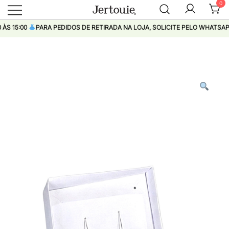
0
Loja de Roupas Femininas
Jertouie
15:00
PARA PEDIDOS DE RETIRADA NA LOJA, SOLICITE PELO WHATSAPP
Pular
para
conteúdo