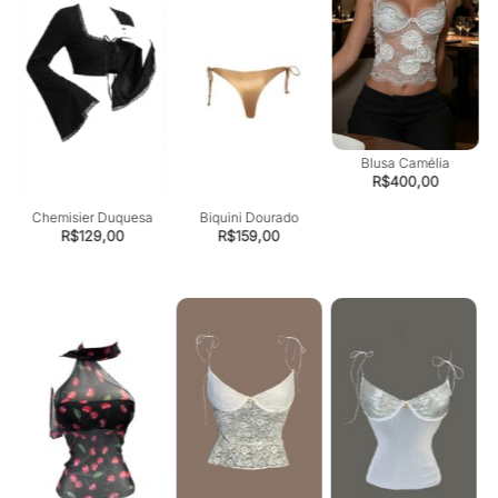
Blusa Camélia
R$
400,00
a
Chemisier Duquesa
Biquini Dourado
R$
129,00
R$
159,00