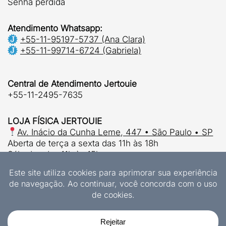
Senha perdida
Atendimento Whatsapp:
+55-11-95197-5737 (Ana Clara)
+55-11-99714-6724 (Gabriela)
Central de Atendimento Jertouie
+55-11-2495-7635
LOJA FÍSICA JERTOUIE
Av. Inácio da Cunha Leme, 447 • São Paulo • SP
Aberta de terça a sexta das 11h às 18h
Sábados das 11h às 15h.
© 2026 | Jertouie Ltda
CNPJ 37.915.853/0001-63
Designs Exclusivos Jertouie