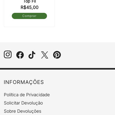
Top Fil
R$
45,00
Comprar
Este
produto
tem
várias
variantes.
As
opções
podem
ser
escolhidas
na
INFORMAÇÕES
página
do
Política de Privacidade
produto
Solicitar Devolução
Sobre Devoluções