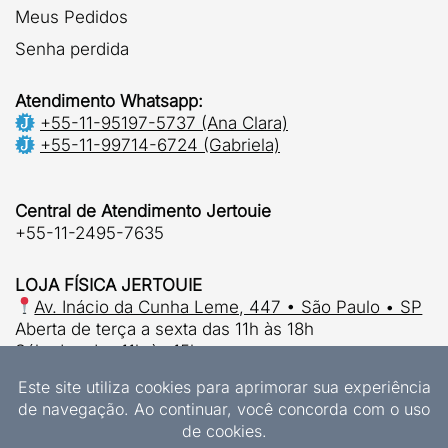
Meus Pedidos
Senha perdida
Atendimento Whatsapp:
+55-11-95197-5737 (Ana Clara)
+55-11-99714-6724 (Gabriela)
Central de Atendimento Jertouie
+55-11-2495-7635
LOJA FÍSICA JERTOUIE
Av. Inácio da Cunha Leme, 447 • São Paulo • SP
Aberta de terça a sexta das 11h às 18h
Sábados das 11h às 15h.
© 2026 | Jertouie Ltda
CNPJ 37.915.853/0001-63
Designs Exclusivos Jertouie