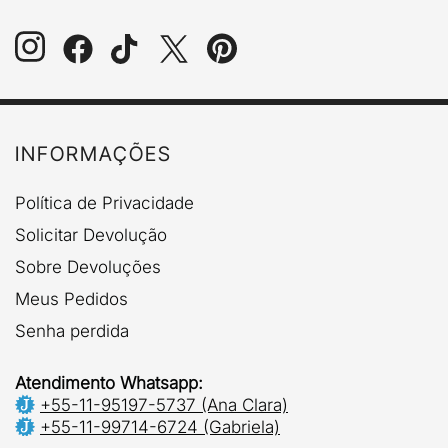
variantes.
As
opções
podem
ser
escolhidas
na
INFORMAÇÕES
página
do
Política de Privacidade
produto
Solicitar Devolução
Sobre Devoluções
Meus Pedidos
Senha perdida
Atendimento Whatsapp:
+55-11-95197-5737 (Ana Clara)
+55-11-99714-6724 (Gabriela)