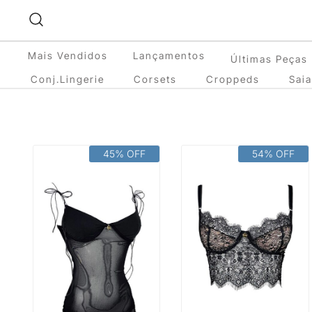
Pular
para
conteúdo
Mais Vendidos
Lançamentos
Últimas Peças
Conj.Lingerie
Corsets
Croppeds
Sai
45% OFF
54% OFF