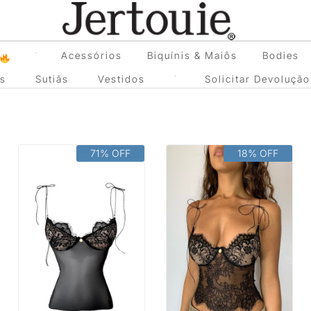
Loja de Roupas Femininas
Acessórios
Biquínis & Maiôs
Bodies
Jertouie
as
Sutiãs
Vestidos
Solicitar Devolução
71% OFF
18% OFF