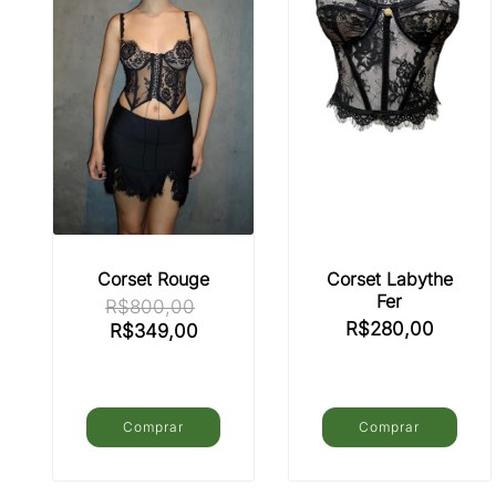
ser
ser
escolhidas
escolhidas
na
na
página
página
do
do
produto
produto
Corset Rouge
Corset Labythe
Fer
R$
800,00
R$
280,00
O
O
R$
349,00
preço
preço
original
atual
era:
é:
R$800,00.
R$349,00.
Comprar
Comprar
Este
Este
produto
produto