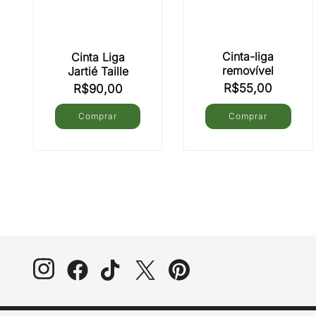
Cinta-liga
Cinta Liga
removível
Jartié Taille
R$
55,00
R$
90,00
Comprar
Comprar
Este
Este
produto
produto
tem
tem
várias
várias
variantes.
variantes.
As
As
opções
opções
podem
podem
ser
ser
escolhidas
escolhidas
na
na
página
página