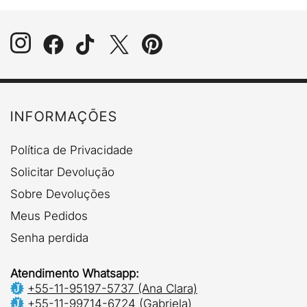
variantes.
As
opções
podem
ser
escolhidas
na
INFORMAÇÕES
página
do
Política de Privacidade
produto
Solicitar Devolução
Sobre Devoluções
Meus Pedidos
Senha perdida
Atendimento Whatsapp:
+55-11-95197-5737 (Ana Clara)
+55-11-99714-6724 (Gabriela)