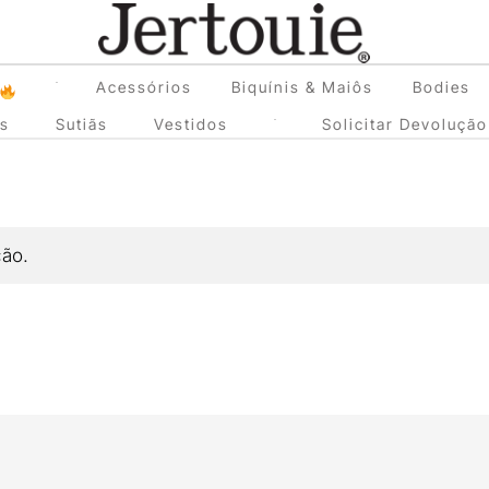
Loja de Roupas Femininas
Acessórios
Biquínis & Maiôs
Bodies
Jertouie
as
Sutiãs
Vestidos
Solicitar Devolução
ção.