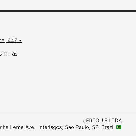
me, 447 •
s 11h às
JERTOUIE LTDA
nha Leme Ave., Interlagos, Sao Paulo, SP, Brazil