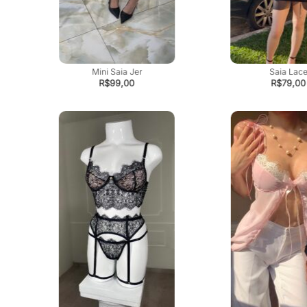
Mini Saia Jer
Saia Lac
R$
99,00
R$
79,00