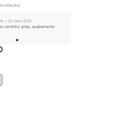
 avaliação)
N. • 25-maio-2025
iu certinho amei, acabamento
O
0
preço
atual
é:
0.
R$251,00.