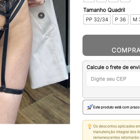
Tamanho Quadril
PP 32/34
P 36
M 
COMPR
(SELECIONE A COR E TAM
Calcule o frete de envi
Este produto está com prazo
Os descontos aplicados em
manutenção integral dos it
remanescentes retornarão 