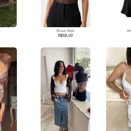
e
Blusa Veps
Ve
R$
59,00