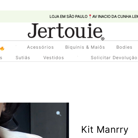
LOJA EM SÃO PAULO
AV INACIO DA CUNHA LEME, 447 - INT
Loja de Roupas Femininas
Acessórios
Biquínis & Maiôs
Bodies
Jertouie
as
Sutiãs
Vestidos
Solicitar Devolução
Kit Manrry