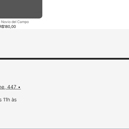
 Novio del Campo
R$
180,00
me, 447 •
s 11h às