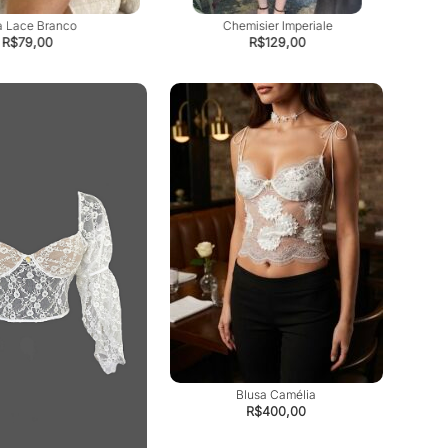
a Lace Branco
Chemisier Imperiale
R$
79,00
R$
129,00
Blusa Camélia
Sai
R$
400,00