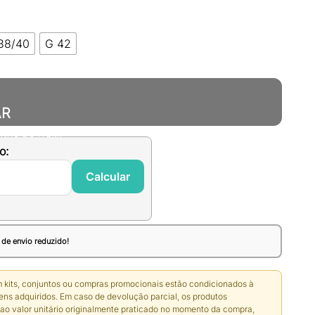
38/40
G 42
AR
ANHO DO ITEM)
o:
Calcular
 de envio reduzido!
 kits, conjuntos ou compras promocionais estão condicionados à
ens adquiridos. Em caso de devolução parcial, os produtos
ao valor unitário originalmente praticado no momento da compra,