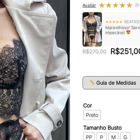
★★★★★
★★★★★
Avaliar
(1
★★★★★
BEATRIZ 
Maravilhoso! Serv
impecável
O
R$
251,0
R$
270,00
preço
original
era:
Guia de Medidas
R$270,0
Cor
Preto
Tamanho Busto
PP
P
M
G