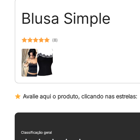
Blusa Simple
(
8
)
Avaliação
5
de 5
Avalie aqui o produto, clicando nas estrelas:
Classificação geral