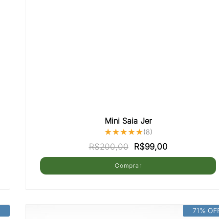
Mini Saia Jer
★★★★★
(8)
O
O
R$
200,00
R$
99,00
preço
preço
Comprar
original
atual
era:
é:
Este
R$200,00.
R$99,00.
produto
tem
várias
71% OF