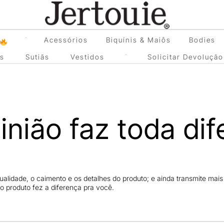
Loja de Roupas Femininas
Acessórios
Biquínis & Maiôs
Bodies
Jertouie
as
Sutiãs
Vestidos
Solicitar Devolução
inião faz toda dif
alidade, o caimento e os detalhes do produto; e ainda transmite ma
o produto fez a diferença pra você.