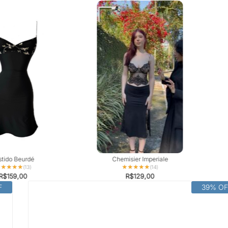
stido Beurdé
Chemisier Imperiale
★★★★★
★★★★★
★★★★★
★★★★★
(13)
(14)
R$
159,00
R$
129,00
F
39% OF